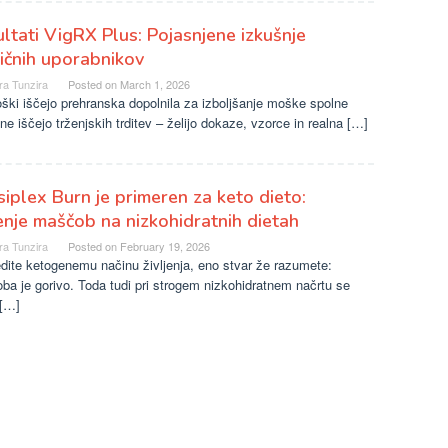
ltati VigRX Plus: Pojasnjene izkušnje
ičnih uporabnikov
ra Tunzira
Posted on
March 1, 2026
ki iščejo prehranska dopolnila za izboljšanje moške spolne
ne iščejo trženjskih trditev – želijo dokaze, vzorce in realna […]
iplex Burn je primeren za keto dieto:
enje maščob na nizkohidratnih dietah
ra Tunzira
Posted on
February 19, 2026
dite ketogenemu načinu življenja, eno stvar že razumete:
a je gorivo. Toda tudi pri strogem nizkohidratnem načrtu se
 […]