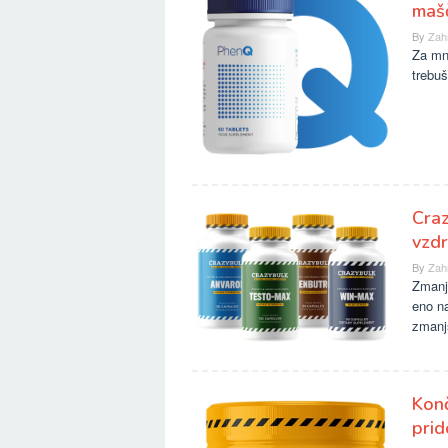
maš
By
Zah
Za mno
trebu
Craz
vzdr
By
Zah
Zmanj
eno na
zmanj
Konč
prid