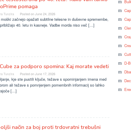
Bul
toPrime pomaga
Cap
ra Tunzira
Posted on
June 24, 2026
 moški začnejo opažati subtilne telesne in duševne spremembe,
Cap
približajo 40. letu in kasneje. Vadbe morda niso več […]
Cle
Craz
Cre
Cut
D-B
Cube za podporo spomina: Kaj morate vedeti
Dba
ra Tunzira
Posted on
June 17, 2026
janje, kje ste pustili ključe, težave s spominjanjem imena med
Dec
orom ali težave s pomnjenjem pomembnih informacij so lahko
Ere
irajoče […]
oljši način za boj proti trdovratni trebušni