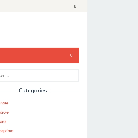
Categories
Snore
drole
arol
baprime