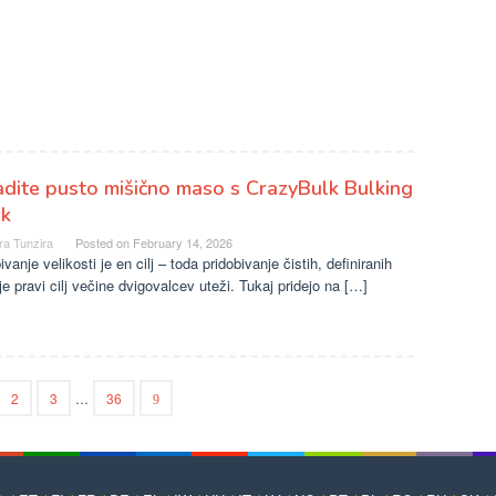
dite pusto mišično maso s CrazyBulk Bulking
ck
ra Tunzira
Posted on
February 14, 2026
ivanje velikosti je en cilj – toda pridobivanje čistih, definiranih
je pravi cilj večine dvigovalcev uteži. Tukaj pridejo na […]
2
3
…
36