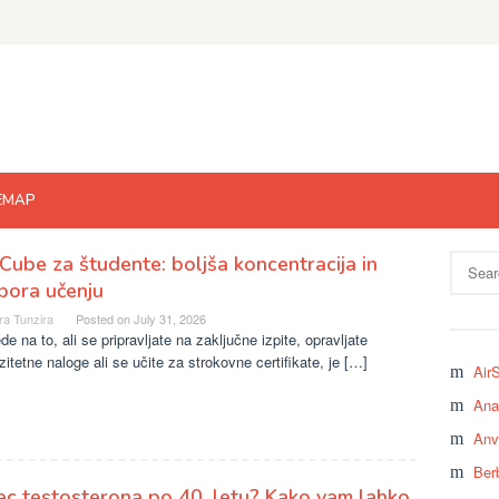
EMAP
ube za študente: boljša koncentracija in
Search
for:
pora učenju
ra Tunzira
Posted on
July 31, 2026
de na to, ali se pripravljate na zaključne izpite, opravljate
zitetne naloge ali se učite za strokovne certifikate, je […]
Air
Ana
Anv
Ber
c testosterona po 40. letu? Kako vam lahko