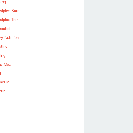
king
siplex Burn
siplex Trim
nbutrol
y Nutrition
atine
ting
al Max
l
aduro
ctin