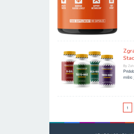
Zgra
Sta
By
Zah
Pridob
mišic 
1