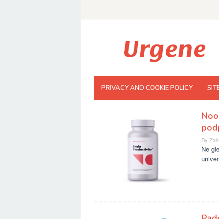
Skip
to
content
PRIVACY AND COOKIE POLICY
SIT
NooC
pod
By
Zah
Ne gle
univer
Pade