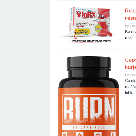
Rezu
resn
By
Zah
Ko moš
moči, 
Caps
kurj
By
Zah
Če sle
maščob
lahko