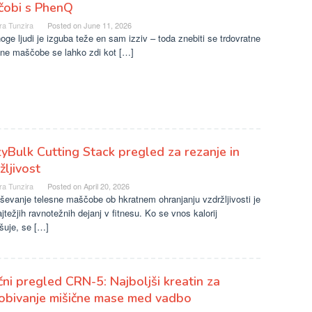
čobi s PhenQ
ra Tunzira
Posted on
June 11, 2026
ge ljudi je izguba teže en sam izziv – toda znebiti se trdovratne
šne maščobe se lahko zdi kot […]
yBulk Cutting Stack pregled za rezanje in
žljivost
ra Tunzira
Posted on
April 20, 2026
ševanje telesne maščobe ob hkratnem ohranjanju vzdržljivosti je
jtežjih ravnotežnih dejanj v fitnesu. Ko se vnos kalorij
šuje, se […]
ni pregled CRN-5: Najboljši kreatin za
obivanje mišične mase med vadbo