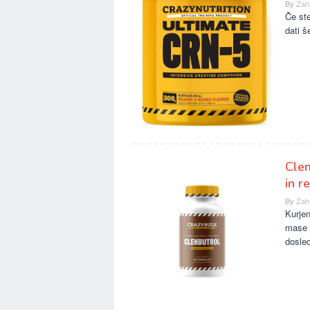
By
Zah
Če ste
dati š
Clen
in r
By
Zah
Kurje
mase j
dosle