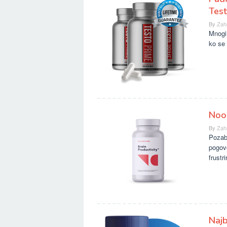
Tes
By
Zah
Mnogi
ko se 
Noo
By
Zah
Pozabl
pogov
frustr
Najb