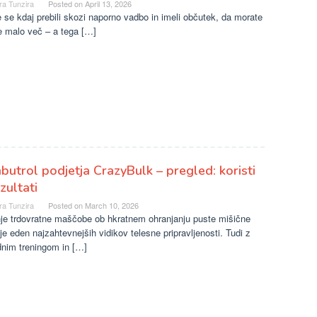
ra Tunzira
Posted on
April 13, 2026
 se kdaj prebili skozi naporno vadbo in imeli občutek, da morate
e malo več – a tega […]
butrol podjetja CrazyBulk – pregled: koristi
ezultati
ra Tunzira
Posted on
March 10, 2026
nje trdovratne maščobe ob hkratnem ohranjanju puste mišične
e eden najzahtevnejših vidikov telesne pripravljenosti. Tudi z
dnim treningom in […]